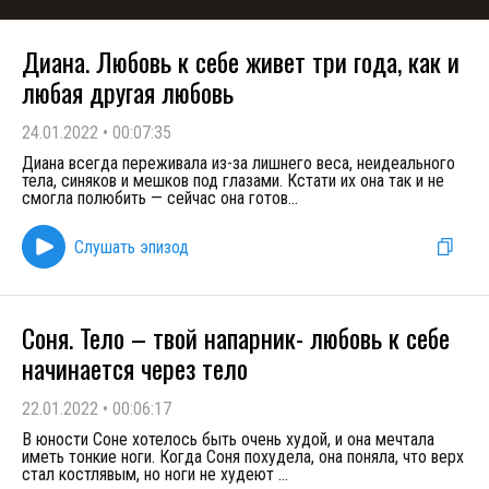
Диана. Любовь к себе живет три года, как и
любая другая любовь
24.01.2022
•
00:07:35
Диана всегда переживала из-за лишнего веса, неидеального
тела, синяков и мешков под глазами. Кстати их она так и не
смогла полюбить — сейчас она готов
...
Слушать эпизод
Соня. Тело – твой напарник- любовь к себе
начинается через тело
22.01.2022
•
00:06:17
В юности Соне хотелось быть очень худой, и она мечтала
иметь тонкие ноги. Когда Соня похудела, она поняла, что верх
стал костлявым, но ноги не худеют
...