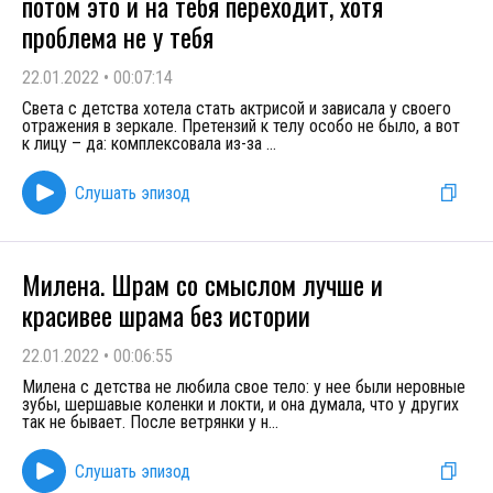
потом это и на тебя переходит, хотя
проблема не у тебя
22.01.2022
•
00:07:14
Света с детства хотела стать актрисой и зависала у своего
отражения в зеркале. Претензий к телу особо не было, а вот
к лицу – да: комплексовала из-за
...
Слушать эпизод
Милена. Шрам со смыслом лучше и
красивее шрама без истории
22.01.2022
•
00:06:55
Милена с детства не любила свое тело: у нее были неровные
зубы, шершавые коленки и локти, и она думала, что у других
так не бывает. После ветрянки у н
...
Слушать эпизод