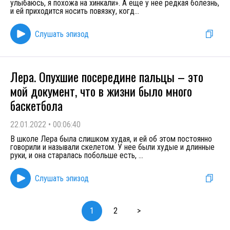
улыбаюсь, я похожа на хинкали». А еще у нее редкая болезнь,
и ей приходится носить повязку, когд
...
Слушать эпизод
Лера. Опухшие посередине пальцы – это
мой документ, что в жизни было много
баскетбола
22.01.2022
•
00:06:40
В школе Лера была слишком худая, и ей об этом постоянно
говорили и называли скелетом. У нее были худые и длинные
руки, и она старалась побольше есть,
...
Слушать эпизод
1
2
>