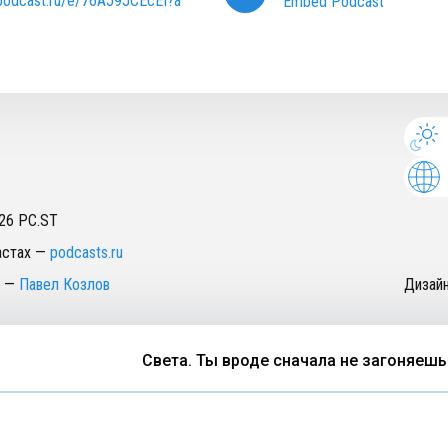
/podcast.ru/e/76AJ9JCEcEI?a
Embed Podcast
26
PC.ST
астах
—
podcasts.ru
—
Павел Козлов
Дизай
Света. Ты вроде сначала не загоняешься, 