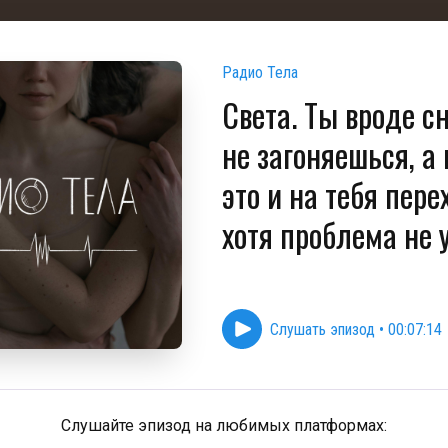
Радио Тела
Света. Ты вроде с
не загоняешься, а
это и на тебя пере
хотя проблема не 
Слушать эпизод
•
00:07:14
Слушайте эпизод на любимых платформах: