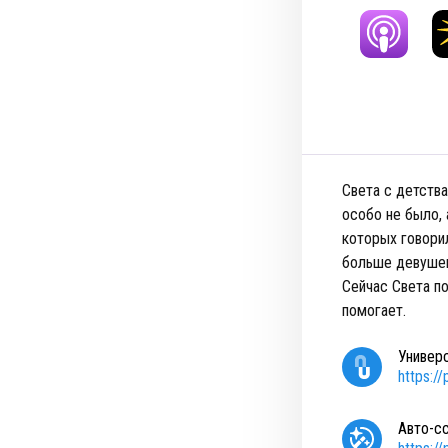
Света с детства
особо не было, 
которых говори
больше девушек:
Сейчас Света по
помогает.
Универ
https:/
Авто-с