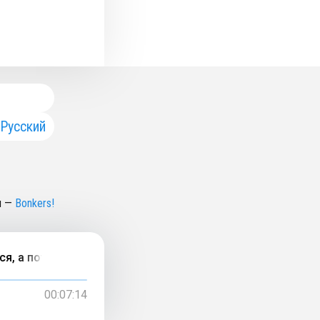
Русский
н
—
Bonkers!
а потом это и на тебя переходит, хотя проблема не у теб
00:07:14