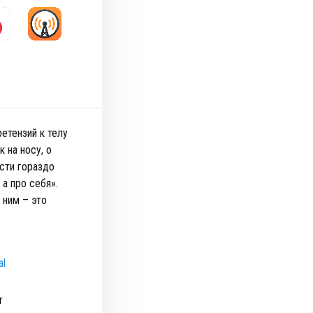
ретензий к телу
 на носу, о
сти гораздо
 а про себя».
 ним – это
al
т