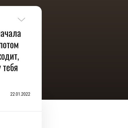
начала
 потом
ходит,
у тебя
22.01.2022