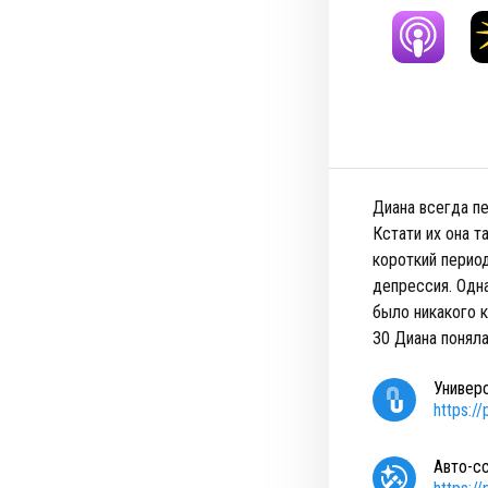
Диана всегда пе
Кстати их она т
короткий период
депрессия. Одна
было никакого к
30 Диана поняла
Универ
https:/
Авто-с