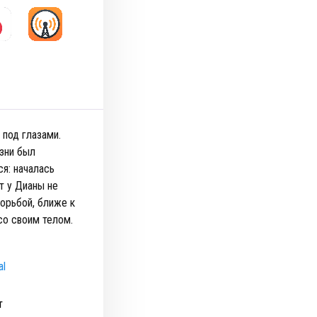
 под глазами.
изни был
ся: началась
т у Дианы не
борьбой, ближе к
со своим телом.
al
т