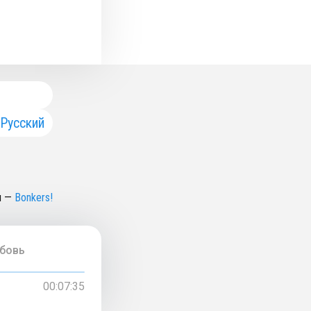
Русский
н
—
Bonkers!
юбовь
00:07:35