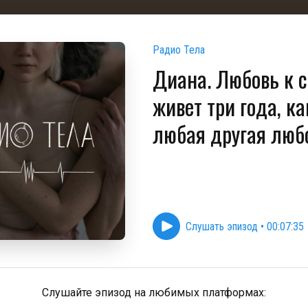
Радио Тела
Диана. Любовь к с
живет три года, ка
любая другая люб
Слушать эпизод
•
00:07:35
Слушайте эпизод на любимых платформах: