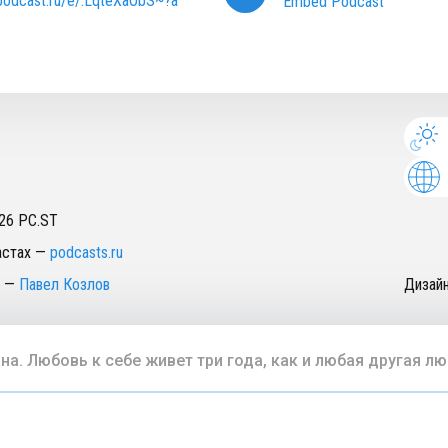
/podcast.ru/e/.LqteXaObS~?a
Embed Podcast
26
PC.ST
астах
—
podcasts.ru
—
Павел Козлов
Дизай
на. Любовь к себе живет три года, как и любая другая л