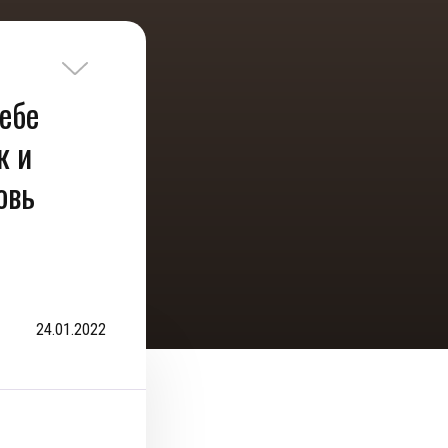
ебе
к и
овь
24.01.2022