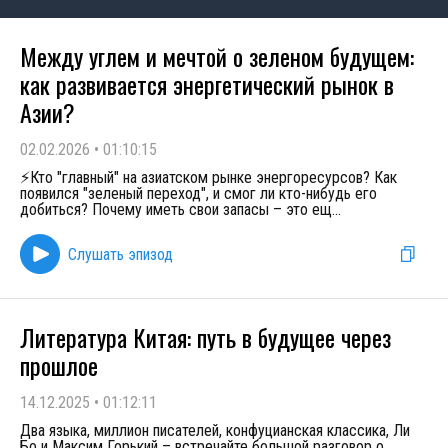
Между углем и мечтой о зеленом будущем:
как развивается энергетический рынок в
Азии?
02.02.2026
•
01:10:15
⚡Кто "главный" на азиатском рынке энергоресурсов? Как
появился "зеленый переход", и смог ли кто-нибудь его
добиться? Почему иметь свои запасы – это ещ
...
Слушать эпизод
Литература Китая: путь в будущее через
прошлое
14.12.2025
•
01:12:11
Два языка, миллион писателей, конфуцианская классика, Ли
Бо и Максим Горький – встречайте большой разговор о