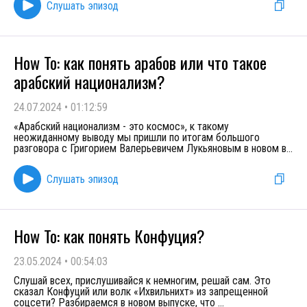
Слушать эпизод
How To: как понять арабов или что такое
арабский национализм?
24.07.2024
•
01:12:59
«Арабский национализм - это космос», к такому
неожиданному выводу мы пришли по итогам большого
разговора с Григорием Валерьевичем Лукьяновым в новом в
...
Слушать эпизод
How To: как понять Конфуция?
23.05.2024
•
00:54:03
Слушай всех, прислушивайся к немногим, решай сам. Это
сказал Конфуций или волк «Ихвильнихт» из запрещенной
соцсети? Разбираемся в новом выпуске, что
...