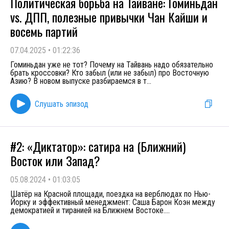
Политическая борьба на Тайване: Гоминьдан
vs. ДПП, полезные привычки Чан Кайши и
восемь партий
07.04.2025
•
01:22:36
Гоминьдан уже не тот? Почему на Тайвань надо обязательно
брать кроссовки? Кто забыл (или не забыл) про Восточную
Азию? В новом выпуске разбираемся в т
...
Слушать эпизод
#2: «Диктатор»: сатира на (Ближний)
Восток или Запад?
05.08.2024
•
01:03:05
Шатёр на Красной площади, поездка на верблюдах по Нью-
Йорку и эффективный менеджмент: Саша Барон Коэн между
демократией и тиранией на Ближнем Востоке.
...