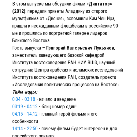
В этом выпуске мы обсудили фильм
«Диктатор»
(2012)
: передали приветы Аладдину из старого
мультфильма от «Диснея», вспомнили Ким Чен Ира,
пришли к неожиданным флешбекам в российские 90-
ые и прошлись по портретной галерее лидеров
Ближнего Востока.
Гость выпуска –
Григорий Валерьевич Лукьянов
,
заместитель заведующего базовой кафедрой
Института востоковедения РАН НИУ ВШЭ, научный
сотрудник Центра арабских и исламских исследований
Института востоковедения РАН, создатель проекта
«Исследования политических процессов на Востоке».
Тайм-коды:
0:04
-
03:18
- начало и введение
03:19
-
04:12
- блиц номер один!
04:15
-
14:12
- главный герой фильма и его
особенности
14:14
-
22:50
- почему фильм будет интересен и для
российского зрителя