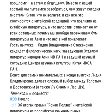
прошлому – а затем к будущему. Вместе с нашей
гостьей мы пытаемся разобраться, чем живут сегодня
писатели Китая, что их волнует, и как все это
соотносится с китайской традицией: что повлияло на
китайскую литературу, а что напротив, отличает ее от
всех остальных, почему мы вообще переживаем бум
литературы из Азии и что нас в ней привлекает.
Гость выпуска – Лидия Владимировна Стеженская,
кандидат филологических наук, заведующая Отделом
литератур народов Азии ИВ РАН и ведущий научный
сотрудник Центра изучения культуры Китая ИКСА
РАН.
Бонус для самых внимательных: в конце выпуска Лидия
Владимировна делает сложный выбор между Толстым
и Достоевским (а также Лу Синем и Лао Шэ).
Тайм-коды к подкасту:
0:08
Начало
1:11
Об итогах премии “Ясная Поляна” и китайской
литературы на российском книжном рынке