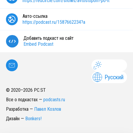
https://redcircle.com/shows/avtostopom-po-it
Авто-ссылка
https://podcast.ru/1587662234?a
Добавить подкаст на сайт
Embed Podcast
Русский
© 2020–
2026
PC.ST
Все о подкастах
—
podcasts.ru
Разработка
—
Павел Козлов
Дизайн
—
Bonkers!