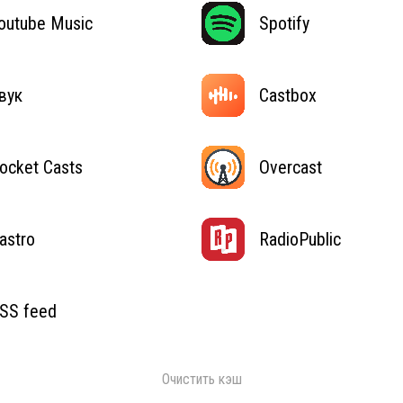
outube Music
Spotify
вук
Castbox
ocket Casts
Overcast
astro
RadioPublic
SS feed
Очистить кэш