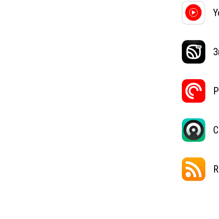
Y
З
P
C
R