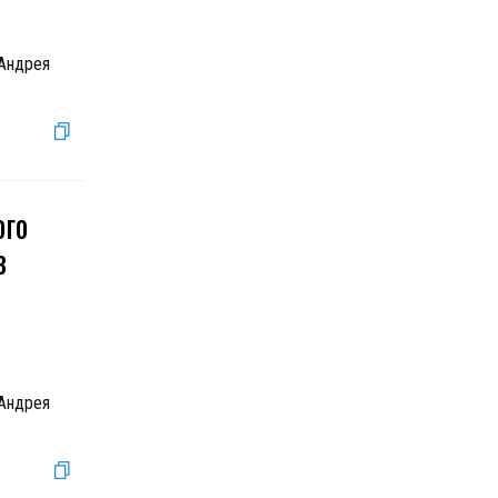
 Андрея
ого
в
 Андрея