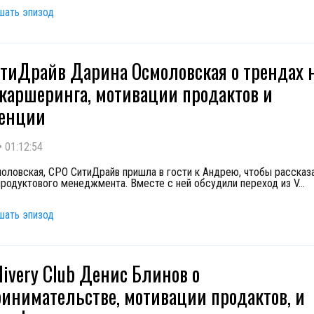
шать эпизод
тиДрайв Дарина Осмоловская о трендах 
каршеринга, мотивации продактов и
ренции
•
01:12:54
оловская, CPO СитиДрайв пришла в гости к Андрею, чтобы рассказ
продуктового менеджмента. Вместе с ней обсудили переход из V
...
шать эпизод
livery Club Денис Блинов о
инимательстве, мотивации продактов, и