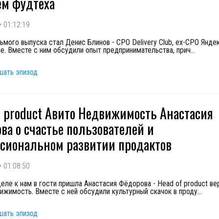
м фудтеха
•
01:12:19
ьмого выпуска стал Денис Блинов - CPO Delivery Club, ex-CPO Яндек
me. Вместе с ним обсудили опыт предпринимательства, прич
...
шать эпизод
f product Авито Недвижимость Анастасия
ва о счастье пользователей и
сиональном развитии продактов
•
01:08:50
деле к нам в гости пришла Анастасия Фёдорова - Head of product ве
ижимость. Вместе с ней обсудили культурный скачок в проду
...
шать эпизод