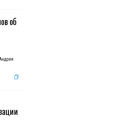
нов об
 Андрея
зации