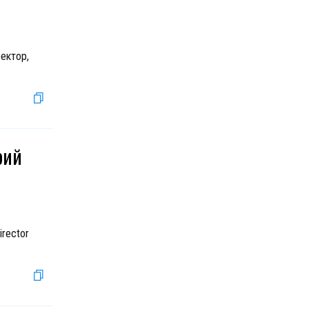
ектор,
рий
irector