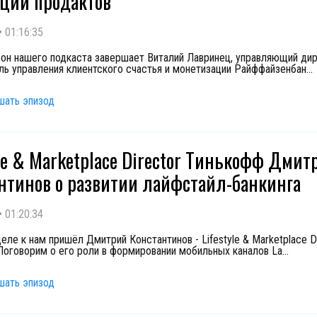
ции продактов
•
01:16:35
он нашего подкаста завершает Виталий Лавринец, управляющий дир
ль управления клиентского счастья и монетизации Райффайзенбан
...
шать эпизод
yle & Marketplace Director Тинькофф Дмит
нтинов о развитии лайфстайл-банкинга
•
01:20:34
еле к нам пришёл Дмитрий Константинов - Lifestyle & Marketplace D
Поговорим о его роли в формировании мобильных каналов La
...
шать эпизод