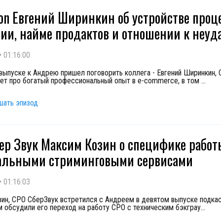
on Евгений Ширинкин об устройстве проце
ии, найме продактов и отношении к неуд
•
01:16:00
выпуске к Андрею пришел поговорить коллега - Евгений Ширинкин, 
ет про богатый профессиональный опыт в e-commerce, в том
...
шать эпизод
ер Звук Максим Козин о специфике работ
альными стриминговыми сервисами
•
01:16:03
ин, CPO СберЗвук встретился с Андреем в девятом выпуске подкас
 обсудили его переход на работу CPO с техническим бэкграу
...