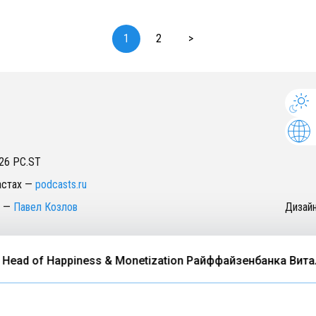
1
2
>
26
PC.ST
астах
—
podcasts.ru
—
Павел Козлов
Дизай
of Happiness & Monetization Райффайзенбанка Виталий Л