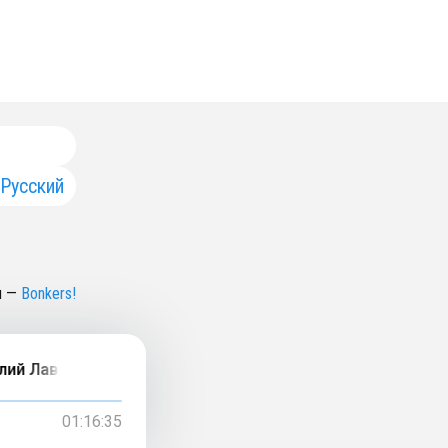
Русский
н
—
Bonkers!
авринец о счастье пользователей и мотивации продактов
01:16:35