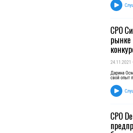
Слу
CPO Си
рынке 
конку
24.11.2021
Дарина Осм
свой опыт 
Слу
CPO De
предпр