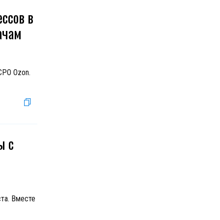
ссов в
ачам
CPO Ozon.
ы с
та. Вместе