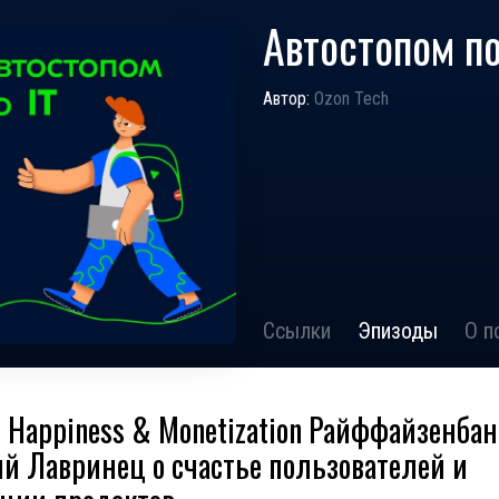
Автостопом по
Автор:
Ozon Tech
Ссылки
Эпизоды
О п
f Happiness & Monetization Райффайзенбан
й Лавринец о счастье пользователей и