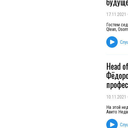
будуще
17.11.2021
Гостем сед
Qlean, Oso
Слу
Head o
Фёдоро
профес
10.11.2021
На этой не
Авито Недв
Слу