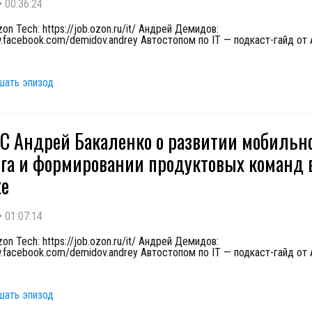
•
00:36:24
on Tech: https://job.ozon.ru/it/ Андрей Демидов:
w.facebook.com/demidov.andrey Автостопом по IT — подкаст-гайд от
шать эпизод
С Андрей Бакаленко о развитии мобильн
га и формировании продуктовых команд 
хе
•
01:07:14
on Tech: https://job.ozon.ru/it/ Андрей Демидов:
w.facebook.com/demidov.andrey Автостопом по IT — подкаст-гайд от
шать эпизод