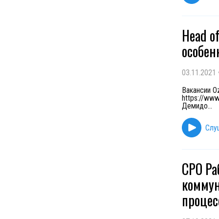
Head o
особен
03.11.2021
Вакансии Oz
https://ww
Демидо
...
Слу
CPO Ра
коммун
процес