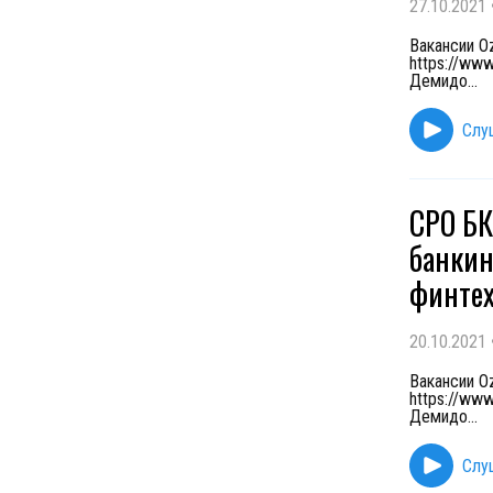
27.10.2021
Вакансии Oz
https://ww
Демидо
...
Слу
CPO БК
банкин
финте
20.10.2021
Вакансии Oz
https://ww
Демидо
...
Слу