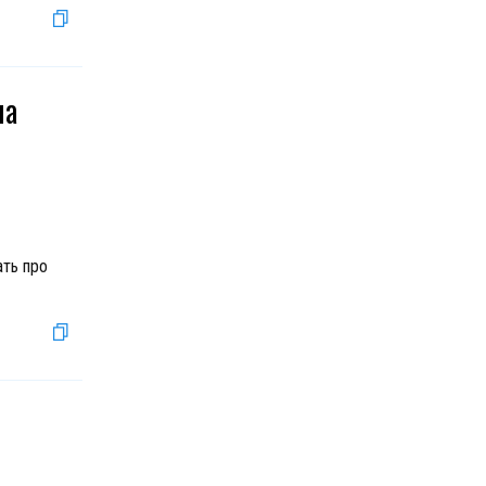
на
ать про