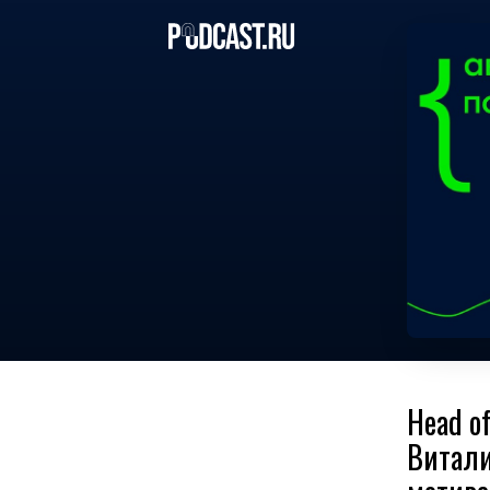
Head o
Витали