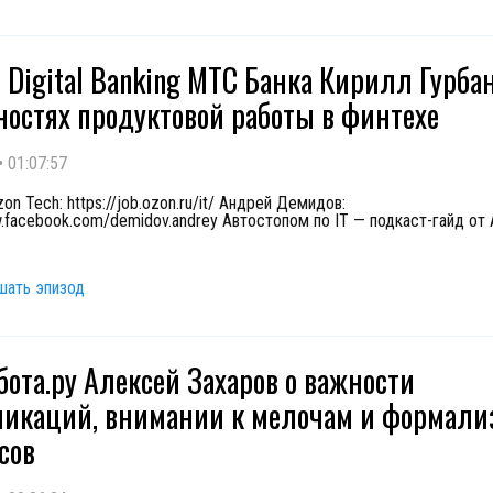
f Digital Banking МТС Банка Кирилл Гурба
ностях продуктовой работы в финтехе
•
01:07:57
on Tech: https://job.ozon.ru/it/ Андрей Демидов:
w.facebook.com/demidov.andrey Автостопом по IT — подкаст-гайд от
шать эпизод
бота.ру Алексей Захаров о важности
икаций, внимании к мелочам и формали
сов