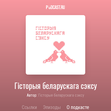
Гісторыя беларускага сэксу
Автор:
Гісторыя беларускага сэксу
Ссылки
Эпизоды
О подкасте