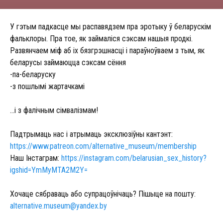
У гэтым падкасце мы распавядзем пра эротыку ў беларускім
фальклоры. Пра тое, як займаліся сэксам нашыя продкі.
Развянчаем міф аб іх бязгрэшнасці і параўноўваем з тым, як
беларусы займаюцца сэксам сёння
-па-беларуску
-з пошлымі жартачкамі
...і з фалічным сімвалізмам!
Падтрымаць нас і атрымаць эксклюзіўны кантэнт:
https://www.patreon.com/alternative_museum/membership
Наш Інстаграм:
https://instagram.com/belarusian_sex_history?
igshid=YmMyMTA2M2Y=
Хочаце сябраваць або супрацоўнічаць? Пішыце на пошту:
alternative.museum@yandex.by