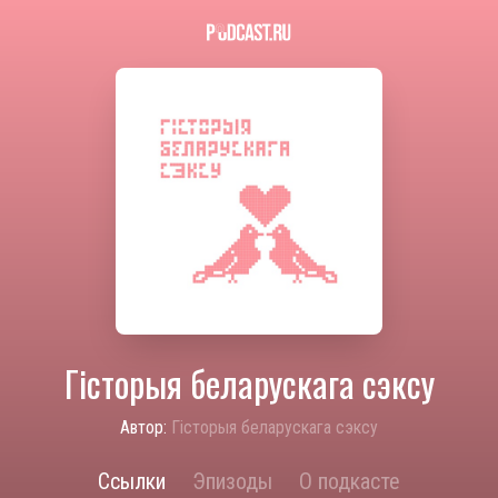
Гісторыя беларускага сэксу
Автор:
Гісторыя беларускага сэксу
Ссылки
Эпизоды
О подкасте