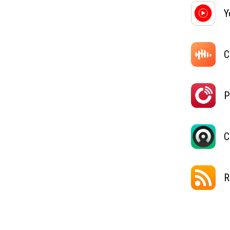
Y
C
P
C
R