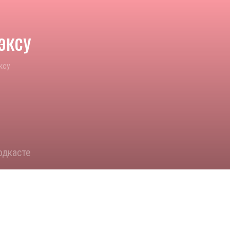
эксу
ксу
одкасте