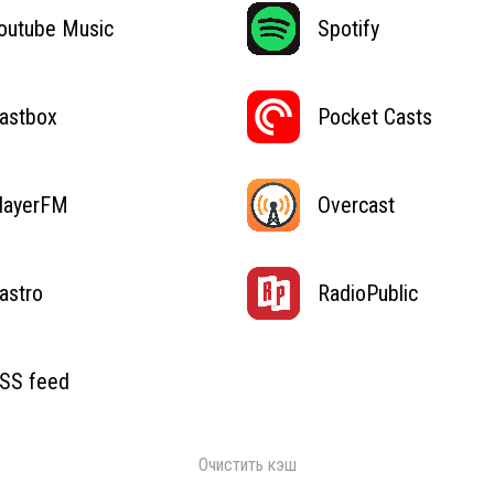
outube Music
Spotify
astbox
Pocket Casts
layerFM
Overcast
astro
RadioPublic
SS feed
Очистить кэш