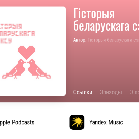
Гісторыя
беларускага с
Автор:
Гісторыя беларускага сэ
Ссылки
Эпизоды
О п
pple Podcasts
Yandex Music