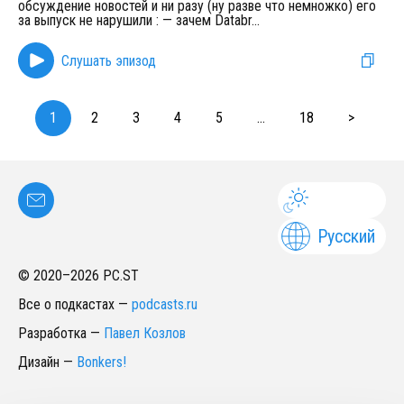
обсуждение новостей и ни разу (ну разве что немножко) его
за выпуск не нарушили : — зачем Databr
...
Слушать эпизод
1
2
3
4
5
...
18
>
Русский
© 2020–
2026
PC.ST
Все о подкастах
—
podcasts.ru
Разработка
—
Павел Козлов
Дизайн
—
Bonkers!