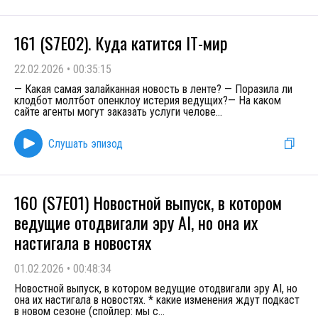
161 (S7E02). Куда катится IT-мир
22.02.2026
•
00:35:15
— Какая самая залайканная новость в ленте? — Поразила ли
клодбот молтбот опенклоу истерия ведущих?— На каком
сайте агенты могут заказать услуги челове
...
Слушать эпизод
160 (S7E01) Новостной выпуск, в котором
ведущие отодвигали эру AI, но она их
настигала в новостях
01.02.2026
•
00:48:34
Новостной выпуск, в котором ведущие отодвигали эру AI, но
она их настигала в новостях. * какие изменения ждут подкаст
в новом сезоне (спойлер: мы с
...