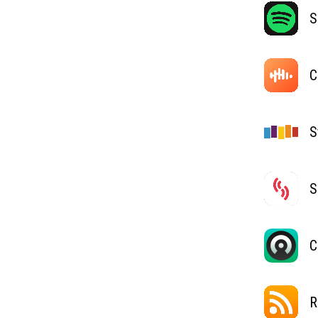
S
C
S
S
C
R