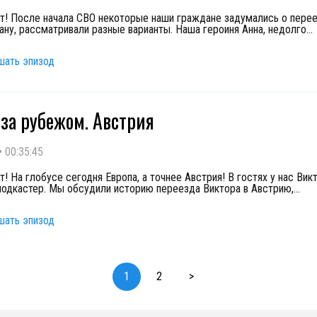
т! После начала СВО некоторые наши граждане задумались о перее
ану, рассматривали разные варианты. Наша героиня Анна, недолго
...
шать эпизод
за рубежом. Австрия
•
00:35:45
! На глобусе сегодня Европа, а точнее Австрия! В гостях у нас Викт
подкастер. Мы обсудили историю переезда Виктора в Австрию,
...
шать эпизод
1
2
>