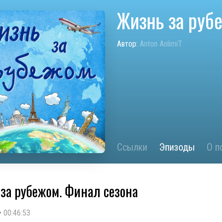
Жизнь за руб
Автор:
Anton AnlimiT
Ссылки
Эпизоды
О п
за рубежом. Финал сезона
•
00:46:53