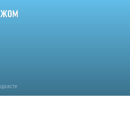
ежом
одкасте