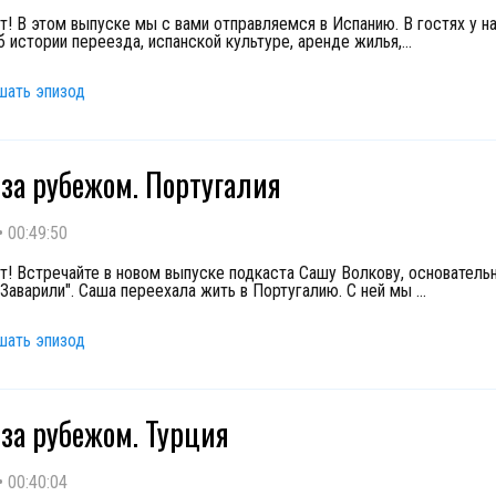
т! В этом выпуске мы с вами отправляемся в Испанию. В гостях у на
б истории переезда, испанской культуре, аренде жилья,
...
шать эпизод
за рубежом. Португалия
•
00:49:50
т! Встречайте в новом выпуске подкаста Сашу Волкову, основатель
"Заварили". Саша переехала жить в Португалию. С ней мы
...
шать эпизод
за рубежом. Турция
•
00:40:04