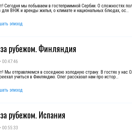
т! Сегодня мы побываем в гостеприимной Сербии. О сложностях по
 для ВНЖ и аренды жилья, о климате и национальных блюдах, ос
...
шать эпизод
за рубежом. Финляндия
•
00:47:46
т! Мы отправляемся в соседнюю холодную страну. В гостях у нас О
реехал учиться в Финляндию. Олег рассказал нам про истор
...
шать эпизод
за рубежом. Испания
•
00:55:33