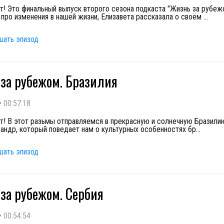
т! Это финальный выпуск второго сезона подкаста "Жизнь за рубеж
 про изменения в нашей жизни, Елизавета рассказала о своём
...
шать эпизод
за рубежом. Бразилия
•
00:57:18
т! В этот разьмы отправляемся в прекрасную и солнечную Бразилию
сандр, который поведает нам о культурных особенностях бр
...
шать эпизод
за рубежом. Сербия
•
00:54:54