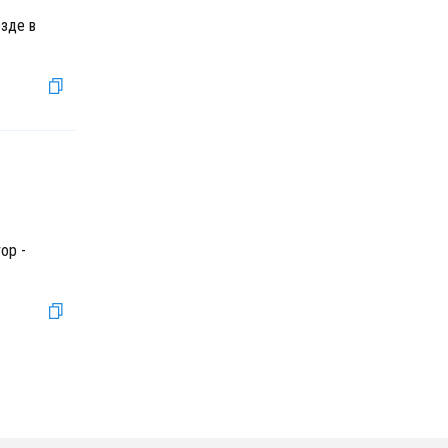
зде в
ор -