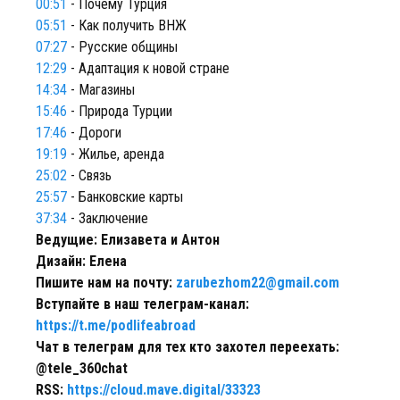
00:51
- Почему Турция
05:51
- Как получить ВНЖ
07:27
- Русские общины
12:29
- Адаптация к новой стране
14:34
- Магазины
15:46
- Природа Турции
17:46
- Дороги
19:19
- Жилье, аренда
25:02
- Связь
25:57
- Банковские карты
37:34
- Заключение
Ведущие: Елизавета и Антон
Дизайн: Елена
Пишите нам на почту:
zarubezhom22@gmail.com
Вступайте в наш телеграм-канал:
https://t.me/podlifeabroad
Чат в телеграм для тех кто захотел переехать:
@tele_360chat
RSS:
https://cloud.mave.digital/33323