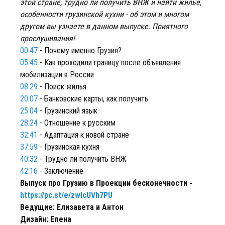
этой стране, трудно ли получить ВНЖ и найти жилье,
особенности грузинской кухни - об этом и многом
другом вы узнаете в данном выпуске. Приятного
прослушивания!
00:47
- Почему именно Грузия?
05:45
- Как проходили границу после объявления
мобилизации в России
08:29
- Поиск жилья
20:07
- Банковские карты, как получить
25:04
- Грузинский язык
28:24
- Отношение к русским
32:41
- Адаптация к новой стране
37:59
- Грузинская кухня
40:32
- Трудно ли получить ВНЖ
42:16
- Заключение
Выпуск про Грузию в Проекции бесконечности -
https://pc.st/e/zwIcUVh7PU
Ведущие: Елизавета и Антон
Дизайн: Елена