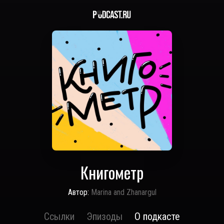
Книгометр
Автор:
Marina and Zhanargul
Ссылки
Эпизоды
О подкасте