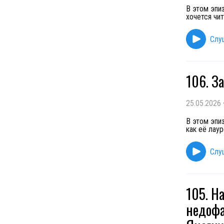
В этом эпи
хочется чи
Слу
106. З
25.05.2026
В этом эпи
как её лау
Слу
105. Н
недофа