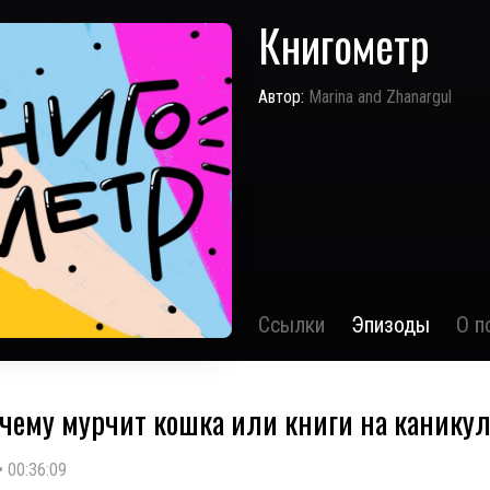
Книгометр
Автор:
Marina and Zhanargul
Ссылки
Эпизоды
О п
очему мурчит кошка или книги на канику
•
00:36:09