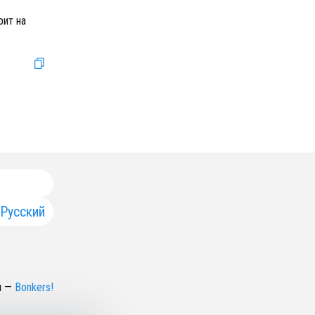
рит на
Русский
н
—
Bonkers!