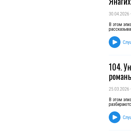
Янагих
30.04.2026
В этом эпи
рассказыва
Слу
104. У
романы
25.03.2026
В этом эпи
разбираютс
Слу