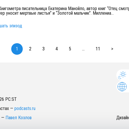
 Книгометра писательница Екатерина Манойло, автор книг “Отец смот
тер уносит мертвые листья” и “Золотой мальчик”. Миллениа
...
шать эпизод
1
2
3
4
5
...
11
>
26
PC.ST
астах
—
podcasts.ru
—
Павел Козлов
Дизай