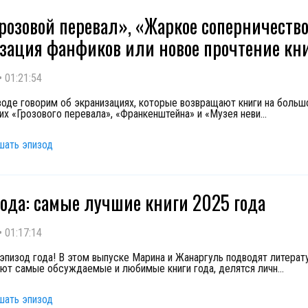
Грозовой перевал», «Жаркое соперничеств
зация фанфиков или новое прочтение кн
•
01:21:54
зоде говорим об экранизациях, которые возвращают книги на большо
их «Грозового перевала», «Франкенштейна» и «Музея неви
...
шать эпизод
года: самые лучшие книги 2025 года
•
01:17:14
эпизод года! В этом выпуске Марина и Жанаргуль подводят литерат
ют самые обсуждаемые и любимые книги года, делятся личн
...
шать эпизод