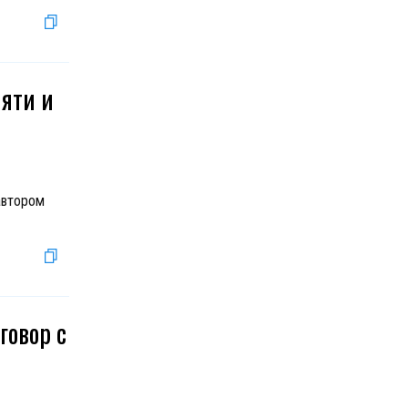
мяти и
автором
говор с