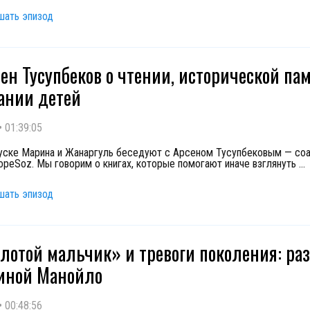
шать эпизод
сен Тусупбеков о чтении, исторической па
ании детей
•
01:39:05
уске Марина и Жанаргуль беседуют с Арсеном Тусупбековым — со
opeSoz. Мы говорим о книгах, которые помогают иначе взглянуть
...
шать эпизод
олотой мальчик» и тревоги поколения: раз
иной Манойло
•
00:48:56