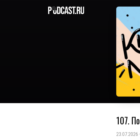
107. П
23.07.2026