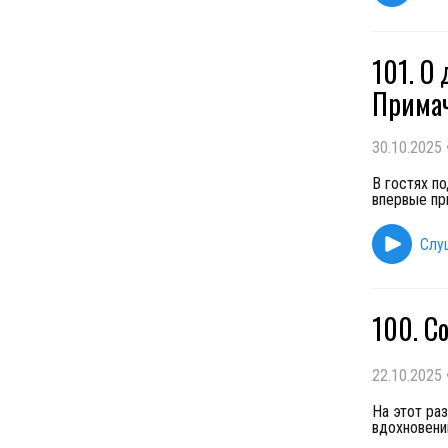
101. О 
Прима
30.10.2025
В гостях п
впервые пр
Слу
100. С
22.10.2025
На этот раз
вдохновени