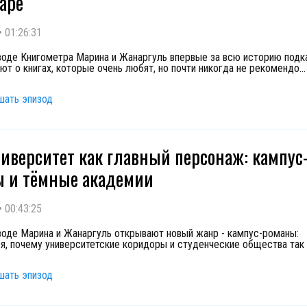
аре
•
01:26:31
зоде Книгометра Марина и Жанаргуль впервые за всю историю подк
ют о книгах, которые очень любят, но почти никогда не рекомендо
...
шать эпизод
ниверситет как главный персонаж: кампус
 и тёмные академии
•
00:43:25
зоде Марина и Жанаргуль открывают новый жанр - кампус-романы:
я, почему университетские коридоры и студенческие общества так
шать эпизод