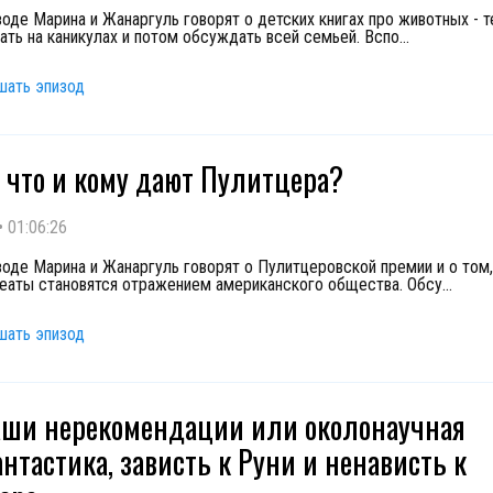
зоде Марина и Жанаргуль говорят о детских книгах про животных - т
тать на каникулах и потом обсуждать всей семьей. Вспо
...
шать эпизод
а что и кому дают Пулитцера?
•
01:06:26
зоде Марина и Жанаргуль говорят о Пулитцеровской премии и о том,
реаты становятся отражением американского общества. Обсу
...
шать эпизод
аши нерекомендации или околонаучная
нтастика, зависть к Руни и ненависть к