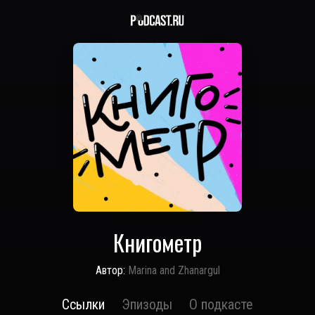
Книгометр
Автор:
Marina and Zhanargul
Ссылки
Эпизоды
О подкасте