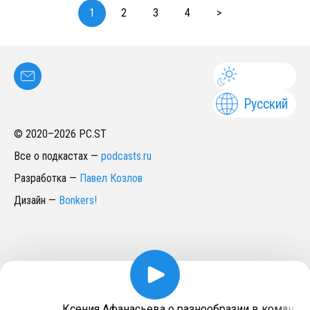
1
2
3
4
>
Русский
© 2020–
2026
PC.ST
Все о подкастах
—
podcasts.ru
Разработка
—
Павел Козлов
Дизайн
—
Bonkers!
Ксения Афанасьева о разнообразии в команде, 