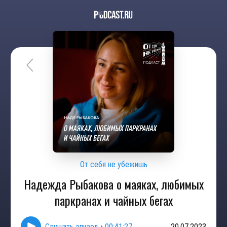
От себя не убежишь
Надежда Рыбакова о маяках, любимых
паркранах и чайных бегах
Слушать эпизод
•
00:41:27
20.07.2023