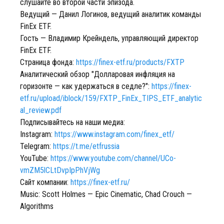
слушайте во второй части эпизода.
Ведущий — Данил Логинов, ведущий аналитик команды
FinEx ETF.
Гость — Владимир Крейндель, управляющий директор
FinEx ETF.
Страница фонда:
https://finex-etf.ru/products/FXTP
Аналитический обзор "Долларовая инфляция на
горизонте — как удержаться в седле?":
https://finex-
etf.ru/upload/iblock/159/FXTP_FinEx_TIPS_ETF_analytic
al_review.pdf
Подписывайтесь на наши медиа:
Instagram:
https://www.instagram.com/finex_etf/
Telegram:
https://t.me/etfrussia
YouTube:
https://www.youtube.com/channel/UCo-
vmZM5lCLtDvpIpPhVjWg
Сайт компании:
https://finex-etf.ru/
Music: Scott Holmes — Epic Cinematic, Chad Crouch —
Algorithms