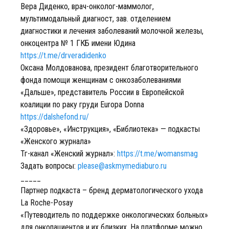
Вера Диденко, врач-онколог-маммолог,
мультимодальный диагност, зав. отделением
диагностики и лечения заболеваний молочной железы,
онкоцентра № 1 ГКБ имени Юдина
https://t.me/drveradidenko
Оксана Молдованова, президент благотворительного
фонда помощи женщинам с онкозаболеваниями
«Дальше», представитель России в Европейской
коалиции по раку груди Europa Donna
https://dalshefond.ru/
«Здоровье», «Инструкция», «Библиотека» — подкасты
«Женского журнала»
Тг-канал «Женский журнал»:
https://t.me/womansmag
Задать вопросы:
please@askmymediaburo.ru
_____
Партнер подкаста – бренд дерматологического ухода
La Roche-Posay
«Путеводитель по поддержке онкологических больных»
для онкопациентов и их близких. На платформе можно