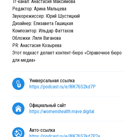
Тг-канал: Анастасия Максимова
Редактор: Арина Мальцева
Звукорежиссер: Юрий Шустицкий
Дизайнер: Елизавета Гашицкая
Композитор: Ильдар Фаттахов
Обложки: Ляля Ваганова
PR: Анастасия Козырева
Этот подкаст делает контент-бюро «Справочное бюро
для медиа»
Универсальная ссылка
https://podcast.ru/e/8lK76S2kd7P
Официальный сайт
https://womenshealth.mave.digital
Авто-ссылка
https://podcast.ru/e/8lK76S2kd7P?a