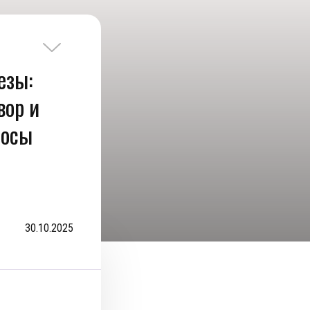
езы:
вор и
росы
30.10.2025