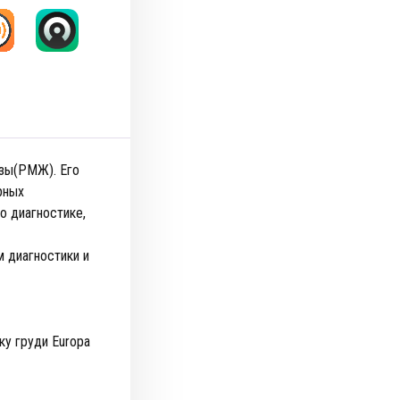
езы(РМЖ). Его
рных
о диагностике,
м диагностики и
ку груди Europa