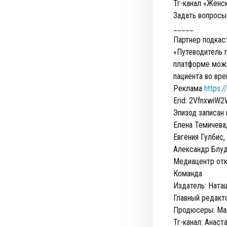
Тг-канал «Женс
Задать вопросы
_____
Партнер подкас
«Путеводитель 
платформе можн
пациента во вре
Реклама
https:
Erid: 2VfnxwiW2
Эпизод записан
Елена Темичева
Евгения Гулбис
Александр Блуд
Медиацентр отк
Команда
Издатель: Ната
Главный редакт
Продюсеры: Мар
Тг-канал: Анас