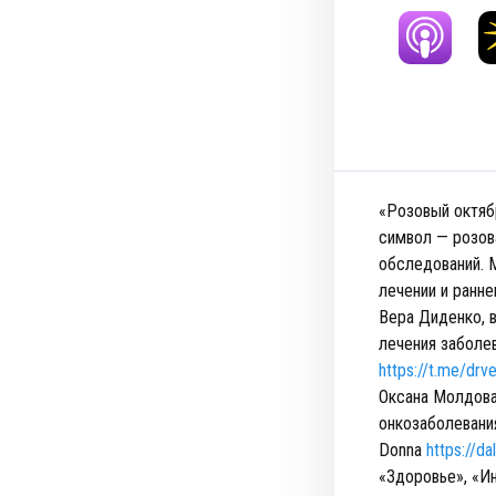
«Розовый октяб
символ — розов
обследований. М
лечении и ранн
Вера Диденко, 
лечения заболе
https://t.me/drv
Оксана Молдова
онкозаболевани
Donna
https://da
«Здоровье», «И