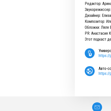
Редактор: Арин
Звукорежиссер
Дизайнер: Елиз
Композитор: Ил
Обложки: Ляля 
PR: Анастасия 
Этот подкаст д
Универ
https:/
Авто-с
https:/