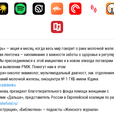
рь» — акция и месяц, когда весь мир говорит о раке молочной жел
ая ленточка — напоминание о важности заботы о здоровье и регуля
ы присоединяемся к этой инициативе и в новом эпизоде поговорим 
ем выявлении РМЖ. Помогут нам в этом:
врач-онколог-маммолог, мультимодальный диагност, зав. отделение
ваний молочной железы, онкоцентра № 1 ГКБ имени Юдина
eradidenko
нова, президент благотворительного фонда помощи женщинам с
ями «Дальше», представитель России в Европейской коалиции по ра
lshefond.ru/
нструкция», «Библиотека» — подкасты «Женского журнала»