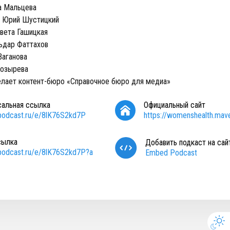
а Мальцева
: Юрий Шустицкий
авета Гашицкая
ьдар Фаттахов
Ваганова
Козырева
елает контент-бюро «Справочное бюро для медиа»
сальная ссылка
Официальный сайт
/podcast.ru/e/8lK76S2kd7P
https://womenshealth.mave.
сылка
Добавить подкаст на сай
/podcast.ru/e/8lK76S2kd7P?a
Embed Podcast