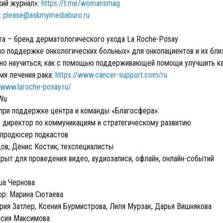
кий журнал»:
https://t.me/womansmag
:
please@askmymediaburo.ru
та – бренд дерматологического ухода La Roche-Posay
по поддержке онкологических больных» для онкопациентов и их близ
о научиться, как с помощью поддерживающей помощи улучшить к
мя лечения рака:
https://www.cancer-support.com/ru
//www.laroche-posay.ru/
Wu
 при поддержке центра и команды «Благосфера»:
, директор по коммуникациям и стратегическому развитию
, продюсер подкастов
ов, Денис Костик, техспециалисты
рыт для проведения видео, аудиозаписи, офлайн, онлайн-событий
ша Чернова
ор: Марина Сютаева
ия Затлер, Ксения Бурмистрова, Лиля Мурзак, Дарья Вишнякова
тасия Максимова