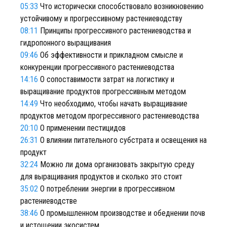
05:33
Что исторически способствовало возникновению
устойчивому и прогрессивному растениеводству
08:11
Принципы прогрессивного растениеводства и
гидропонного выращивания
09:46
Об эффективности и прикладном смысле и
конкуренции прогрессивного растениеводства
14:16
О сопоставимости затрат на логистику и
выращивание продуктов прогрессивным методом
14:49
Что необходимо, чтобы начать выращивание
продуктов методом прогрессивного растениеводства
20:10
О применении пестицидов
26:31
О влиянии питательного субстрата и освещения на
продукт
32:24
Можно ли дома организовать закрытую среду
для выращивания продуктов и сколько это стоит
35:02
О потреблении энергии в прогрессивном
растениеводстве
38:46
О промышленном производстве и обеднении почв
и истощении экосистем