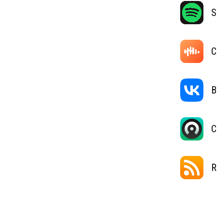
S
C
В
C
R