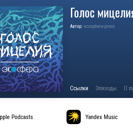
Голос мицели
Автор:
ecosphere.press
Ссылки
Эпизоды
О п
pple Podcasts
Yandex Music