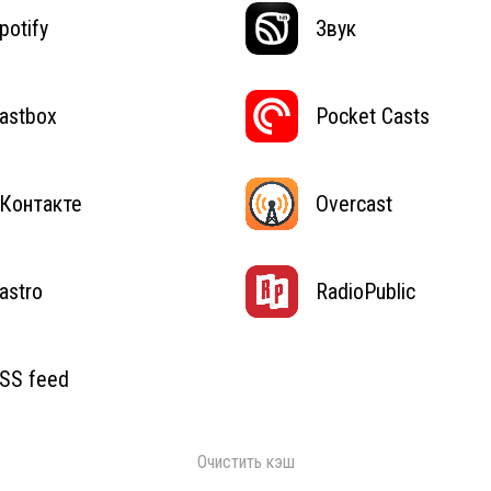
potify
Звук
astbox
Pocket Casts
Контакте
Overcast
astro
RadioPublic
SS feed
Очистить кэш