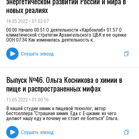
энергетическом развитии России и мира в
новых реалиях
16.05.2022
•
01:02:07
00:00 Начало 00:51 О деятельности «Карбонлаб» 01:57 О
климатической стратегии Архангельского ЦБК и ее оценке
ООН 07:34 Как изменилась деятельность к
...
Слушать эпизод
Выпуск №46. Ольга Косникова о химии в
пище и распространенных мифах
11.05.2022
•
01:00:16
В нашей студии химик и пищевой технолог, автор
бестселлера “Страшная химия. Еда с Е-шками: из чего
делают нашу еду и почему не стоит ее бояться” Ольга
...
Слушать эпизод