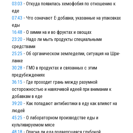
03:03
- Откуда появилась хемофобия по отношению к
еде
07:43
- Что означают Е-добавки, указанные на упаковках
еды
16:48
- О химии на и во фруктах и овощах
23:20
- Надо ли мыть продукты специальными
средствами
25:25
- Об органическом земледелии, ситуация на Шри-
ланке
30:28
- ГМО в продуктах и связанных с этим
предубеждениях
36:15
- Где проходит грань между разумной
осторожностью и навязчивой идеей при внимании к
добавкам в еде
39:20
- Как попадают антибиотики в еду как влияют на
людей
45:25
- О лабораторном производстве еды и
культивируемом мясе
48:18
- Опасна ли еда подвергшаяся глубокой