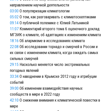
направлением научной деятельности
03:00
О популяризации климатологии
05:02
О том, как разговаривать с климатоскептиками
09:14
О публичной полемике с Юлией Латыниной
11:07
Комментарий второго тома 6 оценочного доклад
МГЭИК о климате, об адаптациях к изменениям климата
18:16
Об алармизме в исследованиях климата
22:08
Об исследовании торнадо и смерчей в России и
их связи с изменением климата, когда ожидать самых
сильных смерчей
29:15
Насколько меняется число экстремальных
погодных явлений
33:34
О наводнении в Крымске 2012 году и атрибуции
событий
39:00
Об изменении взаимодействия научных
сообществ в мире в 2022 году
42:10
О снижении внимания к климатической повестки в
мире