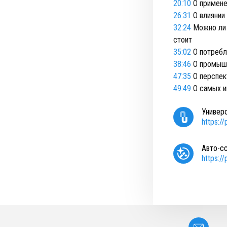
20:10
О примене
26:31
О влиянии 
32:24
Можно ли 
стоит
35:02
О потребл
38:46
О промышл
47:35
О перспек
49:49
О самых и
Универ
https:/
Авто-с
https:/