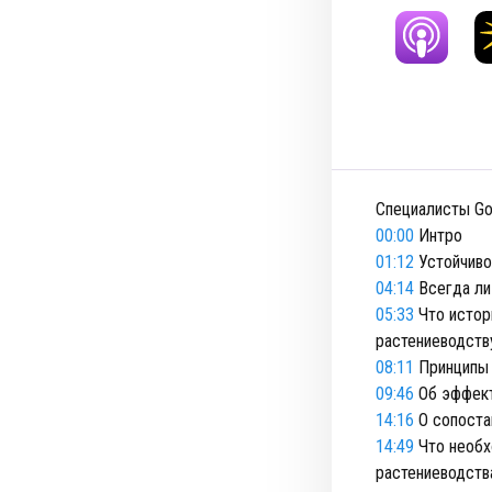
Специалисты Go
00:00
Интро
01:12
Устойчиво
04:14
Всегда ли
05:33
Что истор
растениеводств
08:11
Принципы 
09:46
Об эффект
14:16
О сопоста
14:49
Что необх
растениеводств