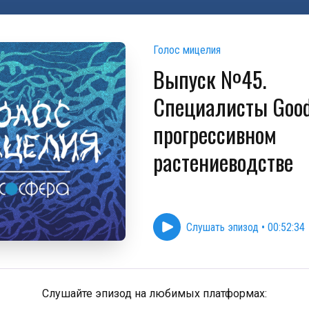
Голос мицелия
Выпуск №45.
Специалисты Good
прогрессивном
растениеводстве
Слушать эпизод
•
00:52:34
Слушайте эпизод на любимых платформах: