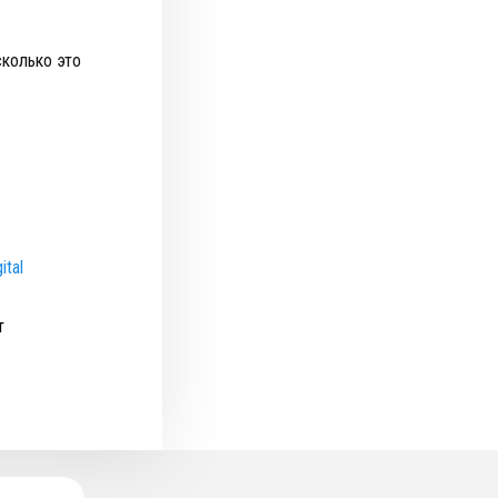
колько это
ital
т