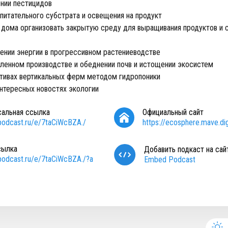
нии пестицидов
питательного субстрата и освещения на продукт
дома организовать закрытую среду для выращивания продуктов и с
ении энергии в прогрессивном растениеводстве
енном производстве и обеднении почв и истощении экосистем
тивах вертикальных ферм методом гидропоники
нтересных новостях экологии
сальная ссылка
Официальный сайт
/podcast.ru/e/7taCiWcBZA./
https://ecosphere.mave.dig
сылка
Добавить подкаст на сай
/podcast.ru/e/7taCiWcBZA./?a
Embed Podcast