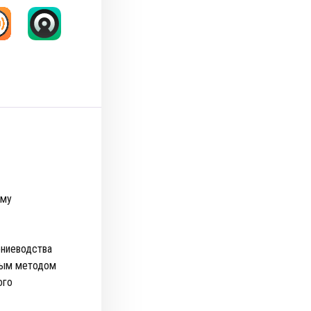
ому
ениеводства
вным методом
ого