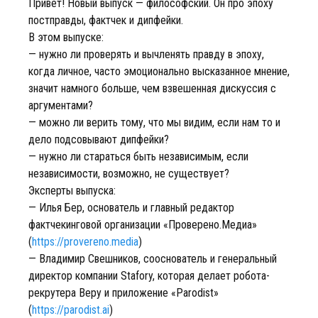
Привет! Новый выпуск — философский. Он про эпоху
постправды, фактчек и дипфейки.
В этом выпуске:
— нужно ли проверять и вычленять правду в эпоху,
когда личное, часто эмоционально высказанное мнение,
значит намного больше, чем взвешенная дискуссия с
аргументами?
— можно ли верить тому, что мы видим, если нам то и
дело подсовывают дипфейки?
— нужно ли стараться быть независимым, если
независимости, возможно, не существует?
Эксперты выпуска:
— Илья Бер, основатель и главный редактор
фактчекинговой организации «Проверено.Медиа»
(
https://provereno.media
)
— Владимир Свешников, сооснователь и генеральный
директор компании Stafory, которая делает робота-
рекрутера Веру и приложение «Parodist»
(
https://parodist.ai
)