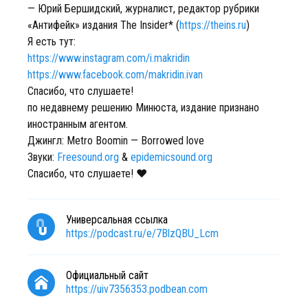
— Юрий Бершидский, журналист, редактор рубрики
«Антифейк» издания The Insider* (
https://theins.ru
)
Я есть тут:
https://www.instagram.com/i.makridin
https://www.facebook.com/makridin.ivan
Спасибо, что слушаете!
по недавнему решению Минюста, издание признано
иностранным агентом.
Джингл: Metro Boomin — Borrowed love
Звуки:
Freesound.org
&
epidemicsound.org
Спасибо, что слушаете! ❤️
Универсальная ссылка
https://podcast.ru/e/7BlzQBU_Lcm
Официальный сайт
https://uiv7356353.podbean.com