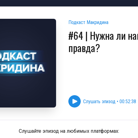
Подкаст Макридина
#64 | Нужна ли н
правда?
Слушать эпизод
•
00:52:38
Слушайте эпизод на любимых платформах: