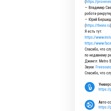
(
https://provere
— Владимир Све
робота-рекрутер
— Юрий Бершидс
(
https://theins.ru
Я есть тут:
https://www.inst
https://www.fac
Спасибо, что сл
по недавнему р
Джингл: Metro 
Звуки:
Freesound
Спасибо, что сл
Универ
https:/
Авто-с
https:/