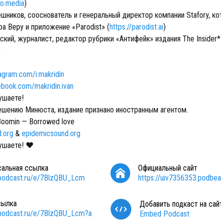
no.media
)
шников, сооснователь и генеральный директор компании Stafory, ко
а Веру и приложение «Parodist» (
https://parodist.ai
)
кий, журналист, редактор рубрики «Антифейк» издания The Insider*
)
agram.com/i.makridin
ebook.com/makridin.ivan
ушаете!
ешению Минюста, издание признано иностранным агентом.
Boomin — Borrowed love
.org
&
epidemicsound.org
ушаете! ❤️
сальная ссылка
Официальный сайт
/podcast.ru/e/7BlzQBU_Lcm
https://uiv7356353.podbe
сылка
Добавить подкаст на сай
/podcast.ru/e/7BlzQBU_Lcm?a
Embed Podcast