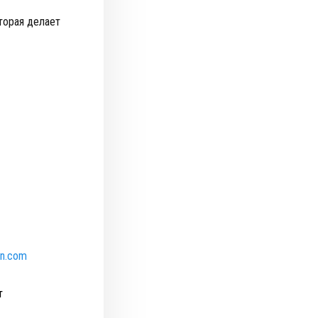
торая делает
an.com
т