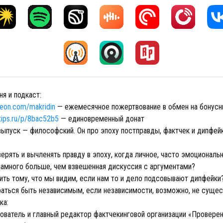
я и подкаст:
reon.com/makridin
— ежемесячное пожертвование в обмен на бонусн
dtips.ru/p/8bac52b5
— единовременный донат
выпуск — философский. Он про эпоху постправды, фактчек и дипфейк
ерять и вычленять правду в эпоху, когда личное, часто эмоциональ
 намного больше, чем взвешенная дискуссия с аргументами?
ить тому, что мы видим, если нам то и дело подсовывают дипфейки
раться быть независимым, если независимости, возможно, не сущес
ка:
нователь и главный редактор фактчекинговой организации «Провере