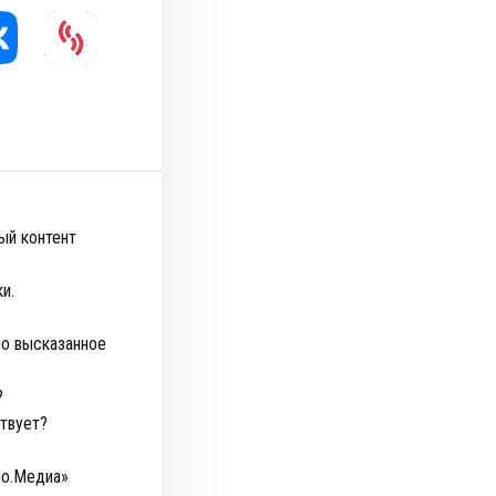
ый контент
и.
но высказанное
?
твует?
но.Медиа»