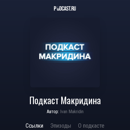
Подкаст Макридина
Автор:
Ivan Makridin
Ссылки
Эпизоды
О подкасте