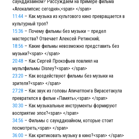
саунддизайном? Рассуждаем на примере фильма
«Апокалипсис сегодня»;<span> </span>
11:44
– Как музыка из культового кино превращается в
культурный троп?
15:36
– Почему фильмы без музыки – предел
мастерства? Отвечает Алексей Ретинский;
18:56
– Какие фильмы невозможно представить без
музыки?<span> </span>
20:48
– Как Сергей Прокофьев повлиял на
мультфильмы Disney?<span> </span>
23:20
– Как воздействуют фильмы без музыки на
зрителя?<span> </span>
27:28
– Как звук из головы Апичатпонга Вирасетакула
превратился в фильм «Память»;<span> </span>
30:30
– Как музыкальные инструменты формируют
восприятие эпох?<span> </span>
34:56
– Фильмы с саунддизайном, которые стоит
посмотреть;<span> </span>
36:00
– Как критиковать музыку в кино?<span> </span>