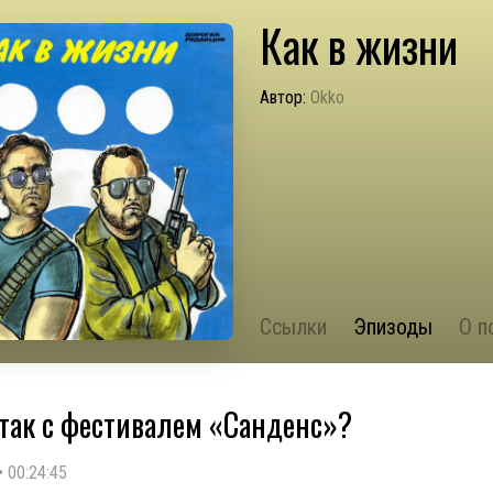
Как в жизни
Автор:
Okko
Ссылки
Эпизоды
О п
 так с фестивалем «Санденс»?
•
00:24:45