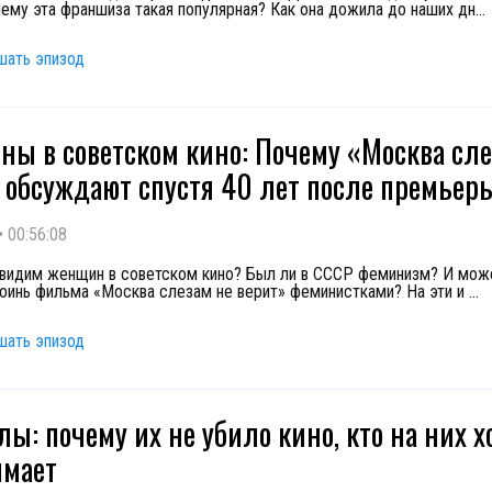
чему эта франшиза такая популярная? Как она дожила до наших дн
...
шать эпизод
ы в советском кино: Почему «Москва сле
 обсуждают спустя 40 лет после премьер
•
00:56:08
видим женщин в советском кино? Был ли в СССР феминизм? И мож
роинь фильма «Москва слезам не верит» феминистками? На эти и
...
шать эпизод
ы: почему их не убило кино, кто на них х
имает