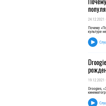
Почему
попул
24.12.2021
Почему «По
культуре н
Слу
Droogi
рожден
19.12.2021
Droogies, 
кинематогр
Слу