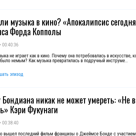
ли музыка в кино? «Апокалипсис сегодн
са Форда Копполы
•
00:40:36
зыка не играет как в кино. Почему она потребовалась в искусстве, 
 было немым? Как музыка превратилась в подручный инструме
...
шать эпизод
 Бондиана никак не может умереть: «Не 
ь» Кэри Фукунаги
•
00:38:40
ю вышел последний фильм франшизы о Джеймсе Бонде с участием