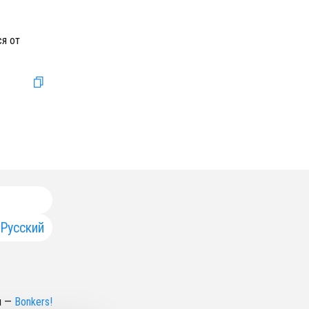
я от
Русский
н
—
Bonkers!