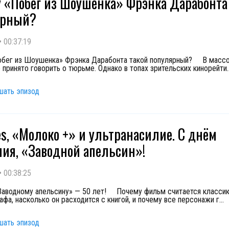
 «Побег из Шоушенка» Фрэнка Дарабонта
ярный?
•
00:37:19
бег из Шоушенка» Фрэнка Дарабонта такой популярный? ⠀ В масс
е принято говорить о тюрьме. Однако в топах зрительских кинорейти
.
шать эпизод
es, «Молоко +» и ультранасилие. С днём
ия, «Заводной апельсин»!
•
00:38:25
«Заводному апельсину» — 50 лет! ⠀ Почему фильм считается класси
афа, насколько он расходится с книгой, и почему все персонажи г
...
шать эпизод