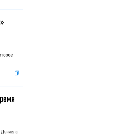
я»
которое
время
 Дэниела