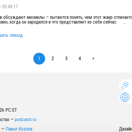
•
00:48:17
в обсуждают мюзиклы — пытаются понять, чем этот жанр отличаетс
кино, когда он зародился и что представляет из себя сейчас. ⠀
...
шать эпизод
1
2
3
4
>
26
PC.ST
астах
—
podcasts.ru
—
Павел Козлов
Дизай