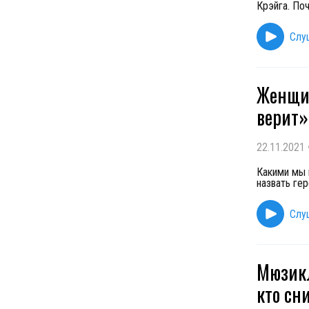
Крэйга. По
Слу
Женщин
верит»
22.11.2021
Какими мы 
назвать ге
Слу
Мюзикл
кто сн