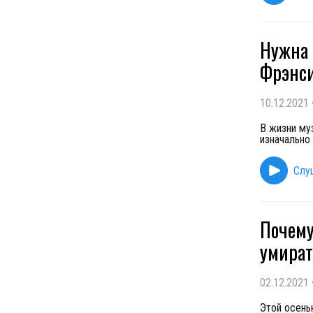
Нужна 
Фрэнси
10.12.2021
В жизни му
изначально
Слу
Почему
умират
02.12.2021
Этой осень