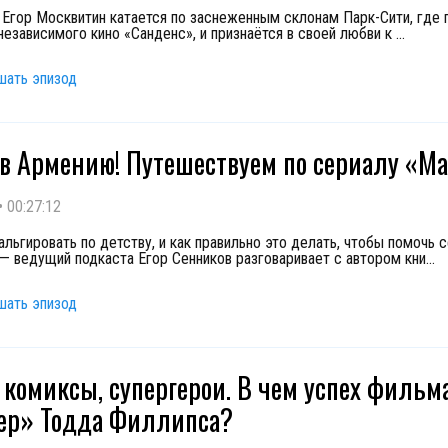
 Егор Москвитин катается по заснеженным склонам Парк-Сити, где 
независимого кино «Санденс», и признаётся в своей любви к
...
шать эпизод
 в Армению! Путешествуем по сериалу «М
•
00:27:12
альгировать по детству, и как правильно это делать, чтобы помочь 
— ведущий подкаста Егор Сенников разговаривает с автором кни
...
шать эпизод
, комиксы, супергерои. В чем успех фильм
ер» Тодда Филлипса?