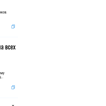
иков.
на всех
ему
щ
...