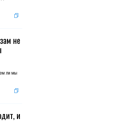
зам не
ы
ем ли мы
одит, и