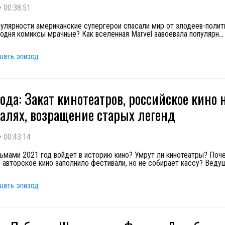
•
00:38:51
пулярности американские супергерои спасали мир от злодеев-полит
одня комиксы мрачные? Как вселенная Marvel завоевала популярн
...
шать эпизод
года: Закат кинотеатров, российское кино 
алях, возращение старых легенд
•
00:43:14
ьмами 2021 год войдет в историю кино? Умрут ли кинотеатры? Поч
 авторское кино заполнило фестивали, но не собирает кассу? Веду
шать эпизод