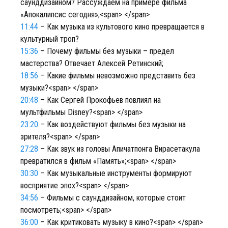
саунддизайном? Рассуждаем на примере фильма
«Апокалипсис сегодня»;<span> </span>
11:44
– Как музыка из культового кино превращается в
культурный троп?
15:36
– Почему фильмы без музыки – предел
мастерства? Отвечает Алексей Ретинский;
18:56
– Какие фильмы невозможно представить без
музыки?<span> </span>
20:48
– Как Сергей Прокофьев повлиял на
мультфильмы Disney?<span> </span>
23:20
– Как воздействуют фильмы без музыки на
зрителя?<span> </span>
27:28
– Как звук из головы Апичатпонга Вирасетакула
превратился в фильм «Память»;<span> </span>
30:30
– Как музыкальные инструменты формируют
восприятие эпох?<span> </span>
34:56
– Фильмы с саунддизайном, которые стоит
посмотреть;<span> </span>
36:00
– Как критиковать музыку в кино?<span> </span>