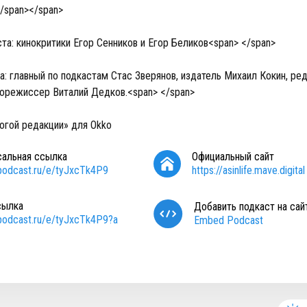
</span></span>
а: кинокритики Егор Сенников и Егор Беликов<span> </span>
а: главный по подкастам Стас Зверянов, издатель Михаил Кокин, ре
корежиссер Виталий Дедков.<span> </span>
огой редакции» для Okko
сальная ссылка
Официальный сайт
/podcast.ru/e/tyJxcTk4P9
https://asinlife.mave.digital
сылка
Добавить подкаст на сай
/podcast.ru/e/tyJxcTk4P9?a
Embed Podcast