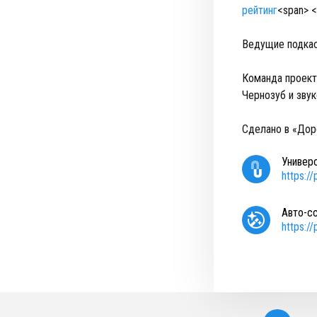
рейтинг
<span> 
Ведущие подкаст
Команда проект
Чернозуб и зву
Сделано в «Дор
Универ
https:/
Авто-с
https:/