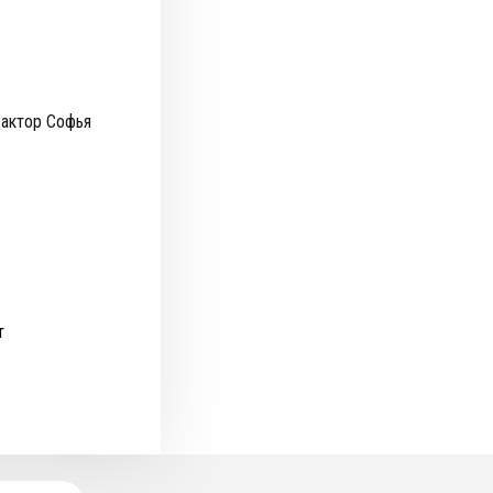
дактор Софья
т