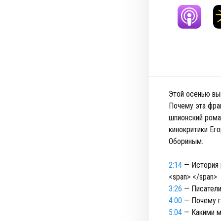
Этой осенью вы
Почему эта фран
шпионский рома
кинокритики Ег
Обориным.
2:14
— История 
<span> </span>
3:26
— Писатели
4:00
— Почему г
5:04
— Какими м