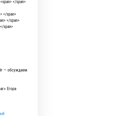
<span> </span>
> </span>
an> </span>
</span>
йг — обсуждаем
аг» Егора
ный