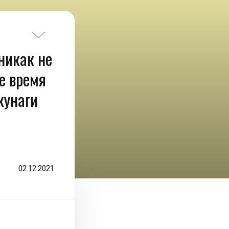
никак не
е время
кунаги
02.12.2021