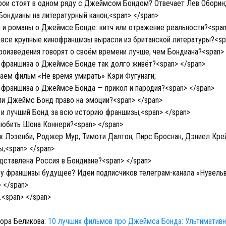
рои стоят в одном ряду с Джеймсом Бондом? Отвечает Лев Оборин;
ондианы на литературный канон;<span> </span>
и романы о Джеймсе Бонде: китч или отражение реальности?<span
все крупные кинофраншизы вырасли из британской литературы?<sp
роизведения говорят о своём времени лучше, чем Бондиана?<span> 
франшиза о Джеймсе Бонде так долго живёт?<span> </span>
ем фильм «Не время умирать» Кэри Фугунаги;
франшиза о Джеймсе Бонда — прикол и пародия?<span> </span>
и Джеймс Бонд право на эмоции?<span> </span>
и лучший Бонд за всю историю франшизы;<span> </span>
любить Шона Коннери?<span> </span>
Лэзенби, Роджер Мур, Тимоти Далтон, Пирс Броснан, Дэниел Кре
ы;<span> </span>
дставлена Россия в Бондиане?<span> </span>
 у франшизы будущее? Идеи подписчиков телеграм-канала «Нувельв
 </span>
<span> </span>
гора Беликова:
10 лучших фильмов про Джеймса Бонда: Ультиматив