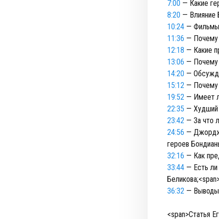
7:00
— Какие ге
8:20
— Влияние Б
10:24
— Фильмы 
11:36
— Почему 
12:18
— Какие п
13:06
— Почему 
14:20
— Обсужда
15:12
— Почему 
19:52
— Имеет л
22:35
— Худший 
23:42
— За что 
24:56
— Джордж 
героев Бондиан
32:16
— Как пре
33:44
— Есть ли
Беликова;<span>
36:32
— Выводы.
<span>Статья Е