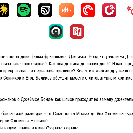
шел последний фильм франшизы о Джеймсе Бонде с участием Дэни
шиза такая популярная? Как она дожила до наших дней? И как паро
н превратилась в серьёзное зрелище? Все эти и многие другие во
ор Сенников и Егор Беликов обсудят вместе с литературным критик
романов о Джеймсе Бонде: как шпион приходит на замену джентель
 британской разведки – от Сомерсета Моэма до Яна Флеминга;<spa
ерой Флеминга – шпион?
ы видим шпионов в кино?<span> </span>