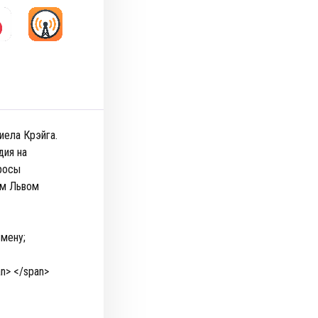
ела Крэйга.
дия на
просы
ом Львом
мену;
n> </span>