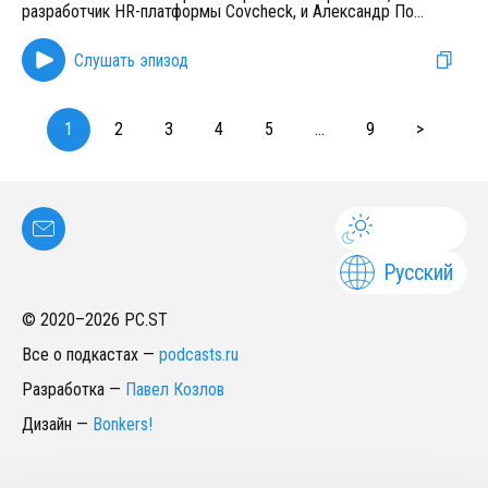
разработчик HR-платформы Covcheck, и Александр По
...
Слушать эпизод
1
2
3
4
5
...
9
>
Русский
© 2020–
2026
PC.ST
Все о подкастах
—
podcasts.ru
Разработка
—
Павел Козлов
Дизайн
—
Bonkers!