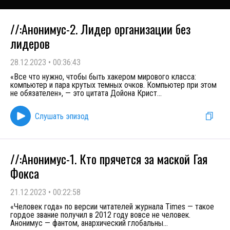
//:Анонимус-2. Лидер организации без
лидеров
28.12.2023
•
00:36:43
«Все что нужно, чтобы быть хакером мирового класса:
компьютер и пара крутых темных очков. Компьютер при этом
не обязателен», — это цитата Дойона Крист
...
Слушать эпизод
//:Анонимус-1. Кто прячется за маской Гая
Фокса
21.12.2023
•
00:22:58
«Человек года» по версии читателей журнала Times — такое
гордое звание получил в 2012 году вовсе не человек.
Анонимус — фантом, анархический глобальны
...