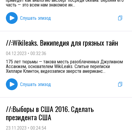
приведет как аналогию айсберг посреди океана. Верхняя его
часть — это всем нам знакомое ин
...
Слушать эпизод
//:Wikileaks. Википедия для грязных тайн
04.12.2023
•
00:32:36
175 лет тюрьмы — такова месть разоблаченных Джулианом
Ассанжем, основателем WikiLeaks. Слитые переписки
Хиллари Клинтон, видеозаписи зверств американс
...
Слушать эпизод
//:Выборы в США 2016. Сделать
президента США
23.11.2023
•
00:24:54