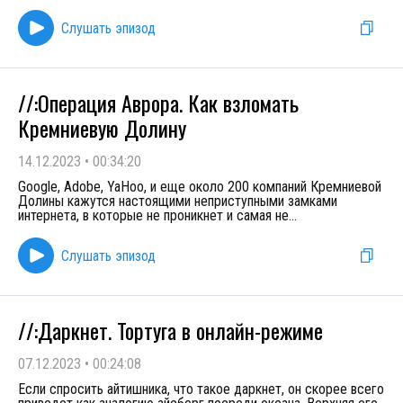
Слушать эпизод
//:Операция Аврора. Как взломать
Кремниевую Долину
14.12.2023
•
00:34:20
Google, Adobe, YaHoo, и еще около 200 компаний Кремниевой
Долины кажутся настоящими неприступными замками
интернета, в которые не проникнет и самая не
...
Слушать эпизод
//:Даркнет. Тортуга в онлайн-режиме
07.12.2023
•
00:24:08
Если спросить айтишника, что такое даркнет, он скорее всего