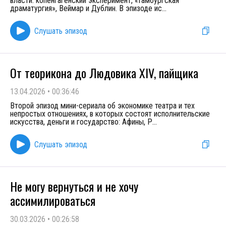
власти: копенгагенский эксперимент, «Гамбургская
драматургия», Веймар и Дублин. В эпизоде ис
...
Слушать эпизод
От теорикона до Людовика XIV, пайщика
13.04.2026
•
00:36:46
Второй эпизод мини-сериала об экономике театра и тех
непростых отношениях, в которых состоят исполнительские
искусства, деньги и государство: Афины, Р
...
Слушать эпизод
Не могу вернуться и не хочу
ассимилироваться
30.03.2026
•
00:26:58