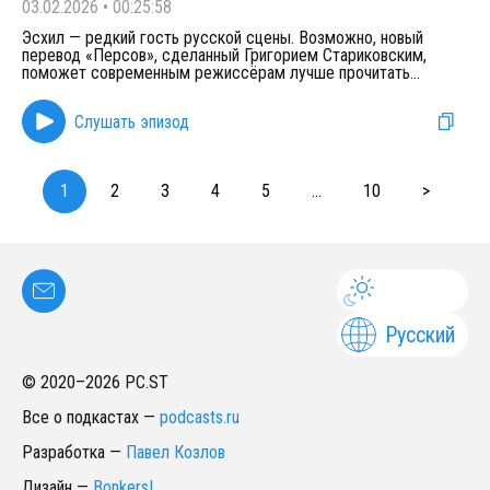
03.02.2026
•
00:25:58
Эсхил — редкий гость русской сцены. Возможно, новый
перевод «Персов», сделанный Григорием Стариковским,
поможет современным режиссёрам лучше прочитать
...
Слушать эпизод
1
2
3
4
5
...
10
>
Русский
© 2020–
2026
PC.ST
Все о подкастах
—
podcasts.ru
Разработка
—
Павел Козлов
Дизайн
—
Bonkers!