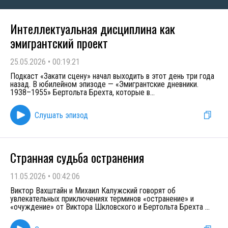
Интеллектуальная дисциплина как
эмигрантский проект
25.05.2026
•
00:19:21
Подкаст «Закати сцену» начал выходить в этот день три года
назад. В юбилейном эпизоде — «Эмигрантские дневники.
1938–1955» Бертольта Брехта, которые в
...
Слушать эпизод
Странная судьба остранения
11.05.2026
•
00:42:06
Виктор Вахштайн и Михаил Калужский говорят об
увлекательных приключениях терминов «остранение» и
«очуждение» от Виктора Шкловского и Бертольта Брехта
...