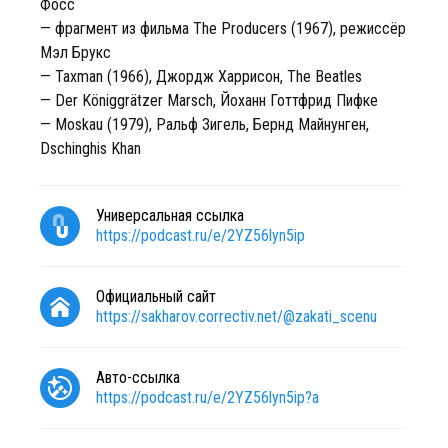
Фосс
— фрагмент из фильма The Producers (1967), режиссёр
Мэл Брукс
— Taxman (1966), Джордж Харрисон, The Beatles
— Der Königgrätzer Marsch, Йоханн Готтфрид Пифке
— Moskau (1979), Ральф Зигель, Бернд Майнунген,
Dschinghis Khan
Универсальная ссылка
https://podcast.ru/e/2YZ56lyn5ip
Официальный сайт
https://sakharov.correctiv.net/@zakati_scenu
Авто-ссылка
https://podcast.ru/e/2YZ56lyn5ip?a