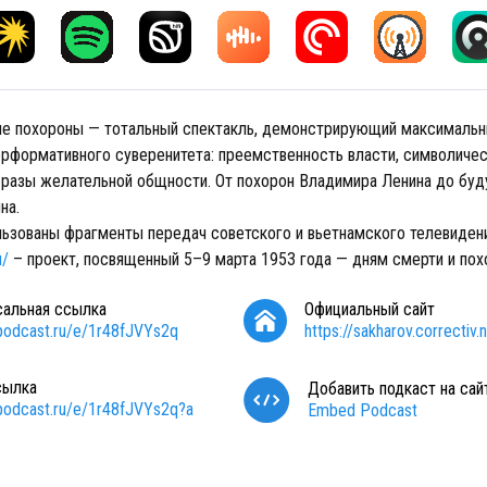
е похороны — тотальный спектакль, демонстрирующий максималь
рформативного суверенитета: преемственность власти, символиче
бразы желательной общности. От похорон Владимира Ленина до бу
на.
льзованы фрагменты передач советского и вьетнамского телевидени
u/
– проект, посвященный 5–9 марта 1953 года — дням смерти и пох
сальная ссылка
Официальный сайт
/podcast.ru/e/1r48fJVYs2q
https://sakharov.correctiv
сылка
Добавить подкаст на сай
/podcast.ru/e/1r48fJVYs2q?a
Embed Podcast