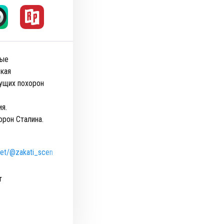
ные
ская
дущих похорон
я.
орон Сталина.
.net/@zakati_scenu
т