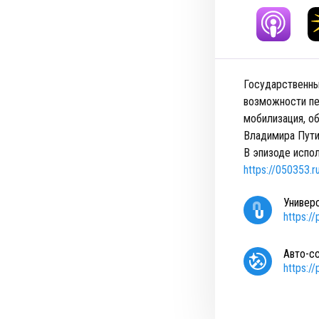
Государственны
возможности пе
мобилизация, о
Владимира Пути
В эпизоде испо
https://050353.r
Универ
https:/
Авто-с
https:/