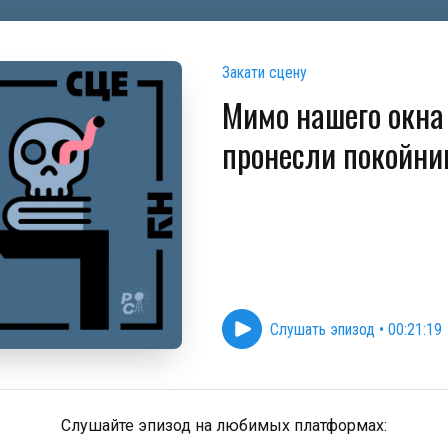
Закати сцену
Мимо нашего окна
пронесли покойни
Слушать эпизод
•
00:21:19
Слушайте эпизод на любимых платформах: