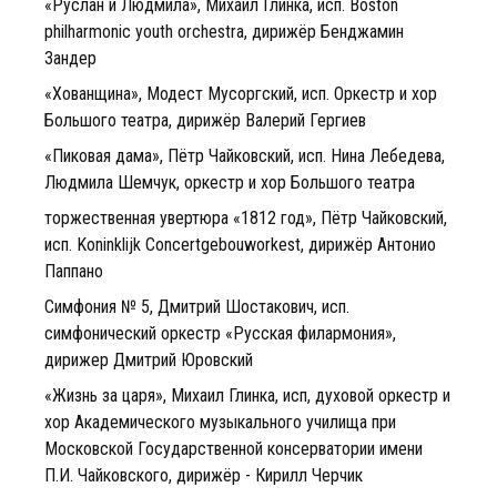
«Руслан и Людмила», Михаил Глинка, исп. Boston
philharmonic youth orchestra, дирижёр Бенджамин
Зандер
«Хованщина», Модест Мусоргский, исп. Оркестр и хор
Большого театра, дирижёр Валерий Гергиев
«Пиковая дама», Пётр Чайковский, исп. Нина Лебедева,
Людмила Шемчук, оркестр и хор Большого театра
торжественная увертюра «1812 год», Пётр Чайковский,
исп. Koninklijk Concertgebouworkest, дирижёр Антонио
Паппано
Симфония № 5, Дмитрий Шостакович, исп.
симфонический оркестр «Русская филармония»,
дирижер Дмитрий Юровский
«Жизнь за царя», Михаил Глинка, исп, духовой оркестр и
хор Академического музыкального училища при
Московской Государственной консерватории имени
П.И. Чайковского, дирижёр - Кирилл Черчик