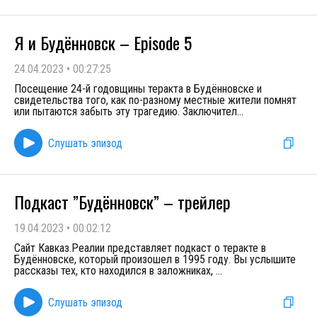
Я и Будённовск – Episode 5
24.04.2023
•
00:27:25
Посещение 24-й годовщины теракта в Будённовске и
свидетельства того, как по-разному местные жители помнят
или пытаются забыть эту трагедию. Заключител
...
Слушать эпизод
Подкаст ”Будённовск” – трейлер
19.04.2023
•
00:02:12
Сайт Кавказ.Реалии представляет подкаст о теракте в
Будённовске, который произошел в 1995 году. Вы услышите
рассказы тех, кто находился в заложниках,
...
Слушать эпизод