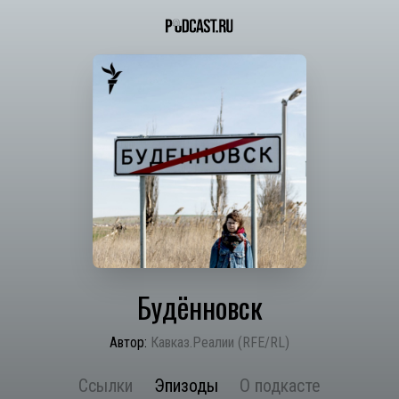
Будённовск
Автор:
Кавказ.Реалии (RFE/RL)
Ссылки
Эпизоды
О подкасте