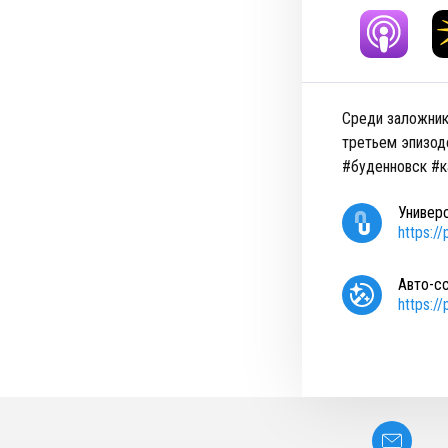
Среди заложник
третьем эпизоде
#буденновск #к
Универ
https:/
Авто-с
https:/