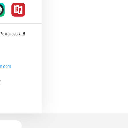
 Романовых. В
an.com
т