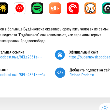
ов в больнице Будённовска оказались сразу пять человек из семьи
 подкаста "Будённовск" они вспоминают, как пережили теракт.
авказреалии #радиосвобода
сальная ссылка
Официальный сайт
/podcast.ru/e/8ELs2351z~~
https://budennovsk.podbe
сылка
Добавить подкаст на сай
/podcast.ru/e/8ELs2351z~~?a
Embed Podcast