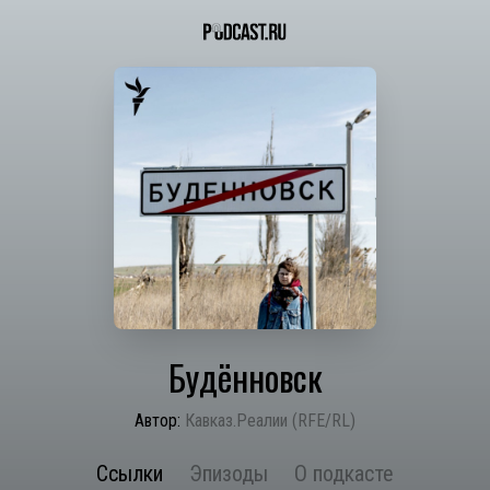
Будённовск
Автор:
Кавказ.Реалии (RFE/RL)
Ссылки
Эпизоды
О подкасте