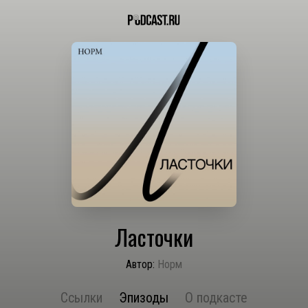
Ласточки
Автор:
Норм
Ссылки
Эпизоды
О подкасте