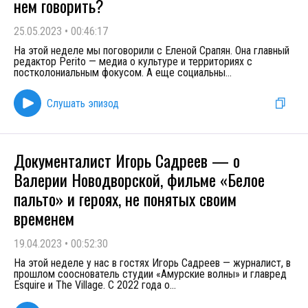
нем говорить?
25.05.2023
•
00:46:17
На этой неделе мы поговорили с Еленой Срапян. Она главный
редактор Perito — медиа о культуре и территориях с
постколониальным фокусом. А еще социальны
...
Слушать эпизод
Документалист Игорь Садреев — о
Валерии Новодворской, фильме «Белое
пальто» и героях, не понятых своим
временем
19.04.2023
•
00:52:30
На этой неделе у нас в гостях Игорь Садреев — журналист, в
прошлом сооснователь студии «Амурские волны» и главред
Esquire и The Village. С 2022 года о
...