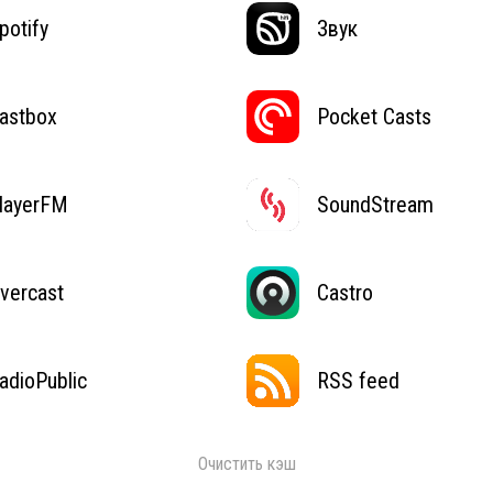
potify
Звук
astbox
Pocket Casts
layerFM
SoundStream
vercast
Castro
adioPublic
RSS feed
Очистить кэш