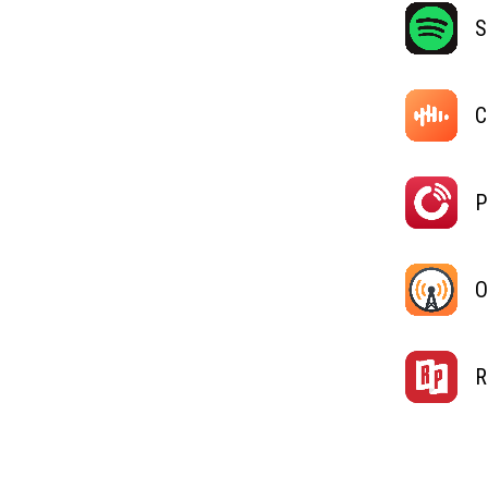
S
C
P
O
R