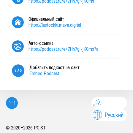
https://podcast.ru/e/7Hh7g~jK0ms
Официальный сайт
https://lastochki.mave.digital
Авто-ссылка
https://podcast.ru/e/7Hh7g~jK0ms?a
Добавить подкаст на сайт
Embed Podcast
Русский
© 2020–
2026
PC.ST